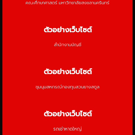
คณะศึกษาศาสตร์ มหาวิทยาลัยสงขลานครินทร์
ตัวอย่างเว็บไซต์
สำนักงานบัญชี
ตัวอย่างเว็บไซต์
ชุมนุมสหกรณ์กองทุนสวนยางสตูล
ตัวอย่างเว็บไซต์
รถเช่าหาดใหญ่