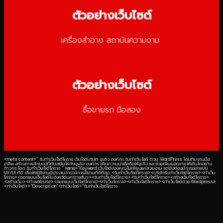
ตัวอย่างเว็บไซต์
เครื่องสำอาง สถาบันความงาม
ตัวอย่างเว็บไซต์
ซื้อขายรถ มือสอง
<meta content=” รับทำเว็บไซต์โคราช เว็บไซต์บริษัท ธุรกิจ องค์กร รับทำเว็บไซต์ ด้วย WordPress โดยทีมงานมือ
อาชีพ สร้างภาพลักษณ์ที่ทันสมัยให้กับธุรกิจ องค์กร เพิ่มความน่าเชื่อถือให้ธุรกิจ และช่วยเพิ่มยอดขายให้เติบโตอย่าง
ก้าวกระโดด รับทำเว็บไซต์โคราช ” name=”Keyword เว็บไซต์ของคุณไม่เพียงแค่สวยงาม แต่ยังต้องมีการออกแบบ
UX/UI ที่ดี เพื่อให้ผู้ใช้งานมีประสบการณ์การใช้งานที่ดีที่สุด
<รับทําเว็บไซต์โคราช><บริษัทรับทําเว็บไซต์โคราช><ทําเว็บ
โคราช><ออกแบบเว็บไซต์ในจังหวัดนครราชสีมา><รับทําเว็บไซต์โคราช><รับทําเว็บไซต์โคราช><สร้างเว็บไซต์โคราช>
<สร้างเว็บ><ทำwebsite><ออกแบบเว็บไซต์โคราช><ทำเว็บโคราช><ทำเว็บไซต์โคราช><ทําเว็บไซต์ด้วยWordpress>
<ทำเว็บไซต์>=”Description”<ทำเว็บไซต์>”รับทำเว็บไซต์โคราช