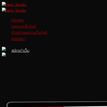
Skip
to
content
หน้าหลัก
เเพคเกจเว็บไซต์
ตัวอย่างผลงานเว็บไซต์
ติดต่อเรา
สมัครทำเว็บ