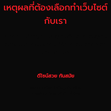
เหตุผลที่ต้องเลือกทำเว็บไซต์
กับเรา
เราให้ความสำคัญกับกลุ่มธุรกิจตั้งแต่ เริ่มต้นธุรกิจ
ตลอดจนลูกค้าขนาดใหญ่ ให้ลูกค้าเติบโตอย่างต่อ
เนื่องและมั่นคง
ดีไซน์สวย ทันสมัย
ออกแบบเนื้อหาให้ดึงดูดใจ สร้าง
ภาพลักษณ์เฉพาะตัวที่ไม่ซ้ำใคร