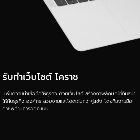
รับทำเว็บไซต์ โคราช
เพิ่มความน่าเชื่อถือให้ธุรกิจ ด้วยเว็บไซต์ สร้างภาพลักษณ์ที่ทันสมัย
ให้กับธุรกิจ องค์กร สวยงามและโดดเด่นกว่าคู่เเข่ง โดยทีมงามมือ
อาชีพด้านการออกแบบ