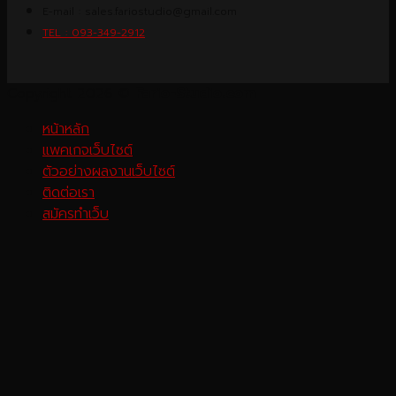
E-mail : sales.fariostudio@gmail.com
TEL : 093-349-2912
Copyright 2026 ©
Fario-Studio.com
หน้าหลัก
เเพคเกจเว็บไซต์
ตัวอย่างผลงานเว็บไซต์
ติดต่อเรา
สมัครทำเว็บ