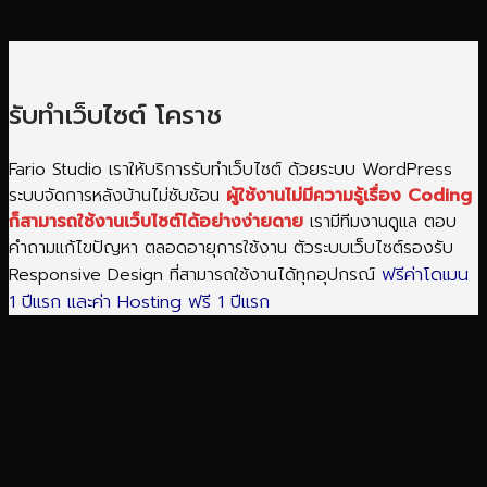
รับทําเว็บไซต์ โคราช
Fario Studio เราให้บริการรับทำเว็บไซต์ ด้วยระบบ WordPress
ระบบจัดการหลังบ้านไม่ซับซ้อน
ผู้ใช้งานไม่มีความรู้เรื่อง Coding
ก็สามารถใช้งานเว็บไซต์ได้อย่างง่ายดาย
เรามีทีมงานดูแล ตอบ
คำถามแก้ไขปัญหา ตลอดอายุการใช้งาน ตัวระบบเว็บไซต์รองรับ
ฟรีค่าโดเมน
Responsive Design ที่สามารถใช้งานได้ทุกอุปกรณ์
1 ปีแรก และค่า Hosting ฟรี 1 ปีแรก